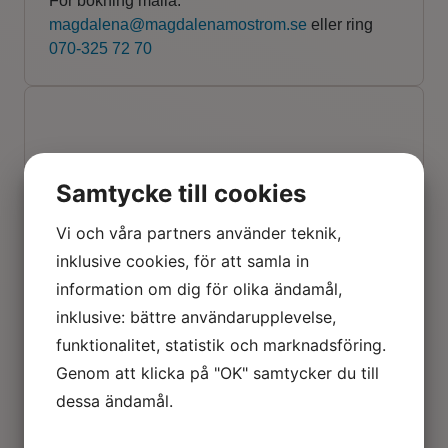
För bokning maila:
magdalena@magdalenamostrom.se
eller ring
070-325 72 70
Samtycke till cookies
Vi och våra partners använder teknik,
inklusive cookies, för att samla in
information om dig för olika ändamål,
inklusive: bättre användarupplevelse,
funktionalitet, statistik och marknadsföring.
Genom att klicka på "OK" samtycker du till
Idrotts-screening /
dessa ändamål.
Rörelseanalys